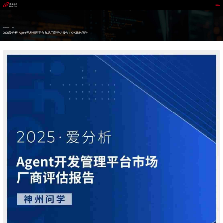
OK钱包
2025 / 07 / 10
2025爱分析·Agent开发管理平台市场厂商评估报告：OK钱包问学