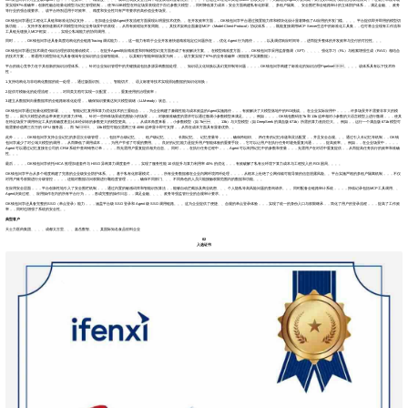
景实现97%准确率；创新性融合轻量化模型与记忆管理机制，，使7B/13B模型在特定场景表现优于百亿参数大模型，，同时降低算力成本；安全方面构建私有化部署、、多租户隔离、、安全围栏和全链路审计的立体防护体系，，满足金融、、政务
等行业的强合规要求。。该平台特别适用于对效率、、精度和安全性均有严苛要求的高价值业务场景。。
OK钱包问学通过工程化工具链和标准化协议支持，，，在加速企业级Agent开发流程方面展现出明显技术优势。。在开发效率方面，，OK钱包问学平台通过预置能力库和模块化设计显著降低了AI应用的开发门槛。。。。平台提供即开即用的模型切
换功能，，，支持开发者快速测试不同模型在特定业务场景中的表现，，从而有效缩短开发周期。。。其技术架构全面兼容MCP（Model-Client-Protocol）协议体系，，，既能直接调用MCP Server生态中的标准化工具集，，也可将企业现有工作流和
工具链无缝接入MCP框架，，，，实现公私域能力的协同调用。。
同时，，，，OK钱包问学还具备高度结构化的全链路Tracing 调试能力，，，这一能力有助于企业开发者快速精准地定位问题所在，，优化 Agent 行为路径，，，，以及调优响应时间等，，进而提升整体的开发效率与交付的可控性。。。
OK钱包问学通过技术调优+知识治理的双轮驱动模式，，，在提升Agent响应精准度和抑制模型幻觉方面形成了有效解决方案。。在模型精准度方面，，，OK钱包问学采用监督微调（SFT）、、、、强化学习（RL）与检索增强生成（RAG）相结合
的技术方案，，将通用大模型转化为具备领域专业知识的企业级智能体。。。以某银行智能审核场景为例，，，该方案实现了97%的业务准确率（根据客户实测数据）。。
平台的核心竞争力在于其创新的知识治理体系。。。针对企业知识管理中的关键挑战包括多源异构数据处理、、、知识语义化转换以及幻觉抑制等问题，，，，OK钱包问学构建了标准化的知识治理Pipeline。。。。该体系具有以下技术特
性：
1.支持结构化与非结构化数据的统一处理，，通过版面识别、、、、智能切片、、语义标签等技术实现原始数据的知识化转换；
2.提供可模板化的处理流程，，，，对同类文档可实现一次配置，，，，重复使用的治理效率；
3.建立从数据到向量数据库的全链路标准化处理，，确保知识要素达到大模型就绪（LLM-ready）状态。。。。
OK钱包问学通过轻量化模型部署、、、、智能记忆复用和算力优化技术的三重组合，，，为企业构建了兼顾性能与成本效益的Agent实施路径，，，有效解决了大模型落地中的ROI挑战。。在企业实际应用中，，，，许多场景并不需要非常大的模
型，，，因为大模型必然会带来更大的算力开销。。针对一些特殊场景或范围较小的场景，，，对极致准确度的需求可以通过微调小参数模型来满足。。。。例如，，，，OK钱包数码在7b 和 13b 这种相对小参数的大语言模型上进行微调，，，使其
在特定场景下调用特定工具的准确度甚至比未经训练的参数更大的模型更高。。。。从成本角度来看，，小参数模型（如 7b、、、13b）与大型模型（如 DeepSeek 的满血版 671b）所需的算力差距巨大。。例如，，运行一个满血版 671b 模型可
能需要价值两三百万的 GPU 服务器，，而 7b、、13b 模型可能仅需两三张 4090 这种显卡即可支撑，，从而在成本方面具有显著优势。。
此外，，，，OK钱包问学支持企业记忆的多层次分级管理，，，包括平台级记忆、、、租户级记忆、、、、长期记忆、、记忆变量等，，，，确保跨组织、、跨任务的记忆传递和灵活配置，，并且安全合规。。。通过引入长记忆等机制，，OK钱
包问学减少了对公域大模型的调用，，从而降低了调用成本，，，为用户节省了可观的费用。。。良好的记忆能力是提升用户智能体验的重要手段，，它可以让用户在执行任务时避免重复沟通，，，，提高效率。。例如，，在企业场景中，，，，
Agent 可以通过记忆直接在公司的 CRM 系统中查询销售订单，，，，而无需用户重复提供相关信息。。同时，，，在执行任务过程中，，，Agent 可以利用记忆中的参数和变量，，，无需用户在对话中重复提供，，从而提高任务执行的效率和准确
性。。。
最后，，，，OK钱包问学依托HICA 推理加速套件与 HISO 异构算力调度套件，，，实现了服务性能 10 倍提升与算力利用率 40% 的优化，，，有效破解了私有云环境下算力成本与工程投入的 ROI 困局。。。。
OK钱包问学平台从多个维度构建了完善的企业级安全防护体系。。。基于私有化部署模式，，，，所有业务数据都在企业内网环境闭环处理，，，，从根本上杜绝了公网传输可能导致的信息泄露风险。。平台实施严格的多租户隔离机制，，，不仅
对用户账号权限进行分级管控，，，，还能对数据访问权限进行颗粒度管理，，，，确保不同部门、、、不同角色的人员只能接触权限范围内的数据和功能。。。
在应用安全层面，，，平台创新性地引入了安全围栏机制，，，通过内置的敏感词库和智能识别算法，，能够自动拦截涉及商业机密、、、个人隐私等高风险问题的查询请求。。。同时配备全链路审计系统，，，，持续记录包括MCP工具调用、、
Agent决策过程、、应用操作在内的所有平台行为，，，形成完整的操作日志，，满足金融、、、、政务等强监管行业的合规审计要求。。。
OK钱包问学还具备完整的SSO（单点登录）能力，，，涵盖平台级 SSO 登录和 Agent 级 SSO 调用链路。。。这为企业提供了便捷、、合规的单点登录体验，，，实现了统一的身份入口与权限继承，，简化了用户的登录流程，，，提高了工作效
率，，同时也增强了系统的安全性。。
典型客户
天士力医药集团、、、、成都太古里、、、嘉岳数智、、、某国际知名食品饮料企业
02
入选证书